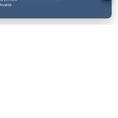
Analitik
akkımızda
öz Sağlığı Ve Hastalıkları, Refraktif Cerrahi Ve Lazer Göz
meliyatları Alanlarında, Bilimsel Ve Etik Standartlara
ygun, Hasta Odaklı Hizmet Anlayışı Benimsiyoruz.