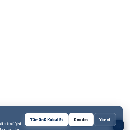
Tümünü Kabul Et
Reddet
Yönet
te trafiğini
la çerezler