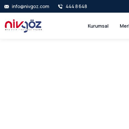
info@nivgoz.com
444 8 648
Kurumsal
Mer