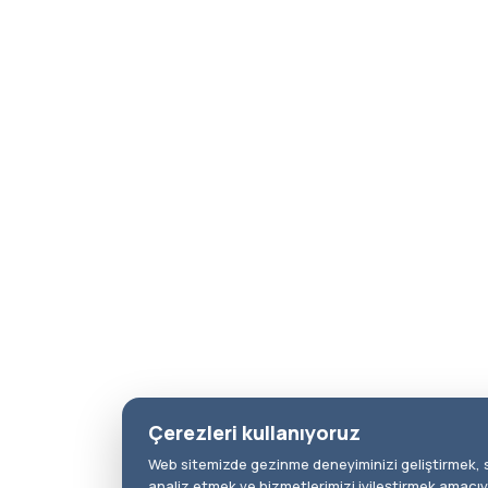
Çerezleri kullanıyoruz
Web sitemizde gezinme deneyiminizi geliştirmek, si
analiz etmek ve hizmetlerimizi iyileştirmek amacıy