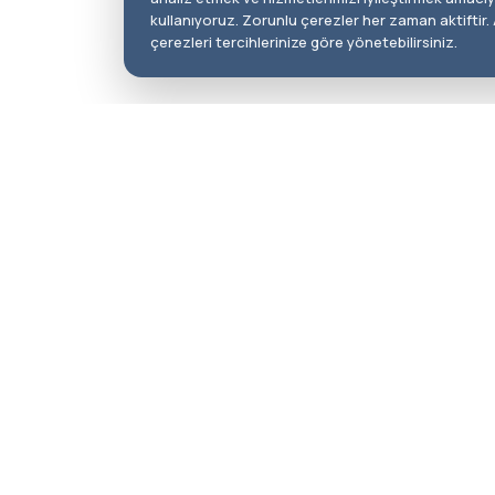
kullanıyoruz. Zorunlu çerezler her zaman aktiftir. 
çerezleri tercihlerinize göre yönetebilirsiniz.
Kullanışlı Linkler
Tetkiklerimiz
H
G
Anasayfa
Endotel Sayımı
A
Kurumsal
Görme Alanı
U
Merkezlerimiz
Fundus Floresein
Anjiografi
Doktorlarımız