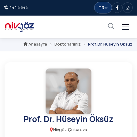
TR
444 8 648
Facebook
Inst
Anasayfa
Doktorlarımız
Prof. Dr. Hüseyin Öksüz
Prof. Dr. Hüseyin Öksüz
Nivgöz Çukurova