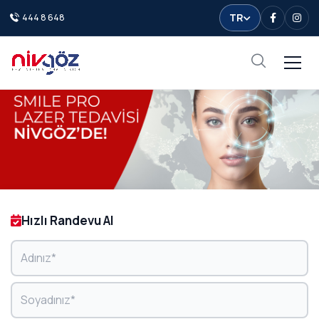
TR
444 8 648
Facebook
Inst
Hızlı Randevu Al