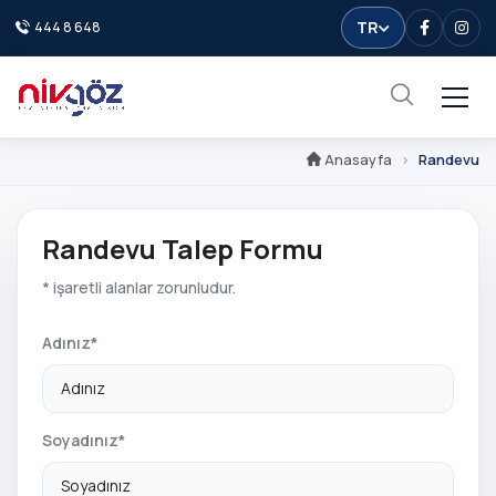
TR
444 8 648
Facebook
Inst
Anasayfa
Randevu
Randevu Talep Formu
* işaretli alanlar zorunludur.
Adınız*
Soyadınız*